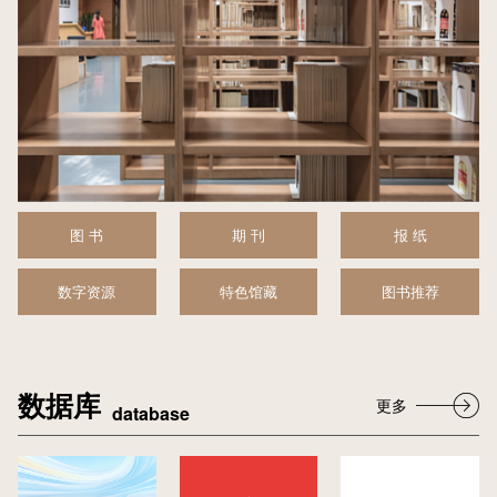
图 书
期 刊
报 纸
数字资源
特色馆藏
图书推荐
数据库
更多
database