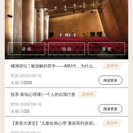
讲 座
培 训
展 览
橘洲讲坛 | 被误解的哲学——AI时代，为什么我们更需要哲学思考
发布中
时间 2026/08/16
阅读更多
0
/200
名额
悦享·新知心理课|一个人的自我疗愈
发布中
时间 2026/08/16
阅读更多
0
/35
名额
【青苗大课堂】“儿童绘画心理”暑假系列讲座|我们的沟通密码
发布中
时间 2026/08/16